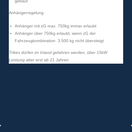
gebaut
Anhängerregelung
Anhänger mit zG max. 750kg immer erlaubt
Anhänger über 750kg erlaubt, wenn zG der
Fahrzeugkombination 3.500 kg nicht übersteigt
Trikes
dürfen im Inland gefahren werden, über 15kW
Leistung aber erst ab 21 Jahren