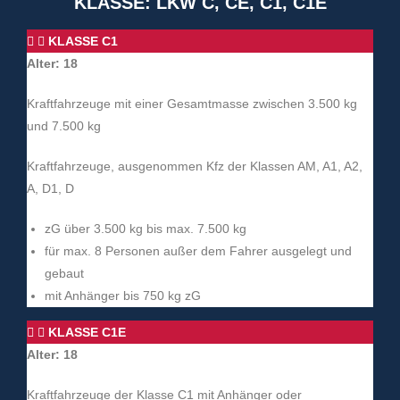
KLASSE: LKW C, CE, C1, C1E
KLASSE C1
Alter: 18
Kraftfahrzeuge mit einer Gesamtmasse zwischen 3.500 kg
und 7.500 kg
Kraftfahrzeuge, ausgenommen Kfz der Klassen AM, A1, A2,
A, D1, D
zG über 3.500 kg bis max. 7.500 kg
für max. 8 Personen außer dem Fahrer ausgelegt und
gebaut
mit Anhänger bis 750 kg zG
KLASSE C1E
Alter: 18
Kraftfahrzeuge der Klasse C1 mit Anhänger oder