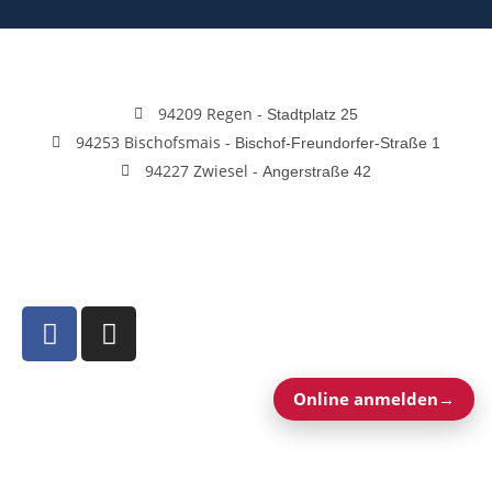
94209 Regen -
Stadtplatz 25
94253 Bischofsmais -
Bischof-Freundorfer-Straße 1
94227 Zwiesel -
Angerstraße 42
+49 172 3205488
servus@fahrschule-fahrwerk.bayern
Online anmelden
→
Impressum
Datenschutz